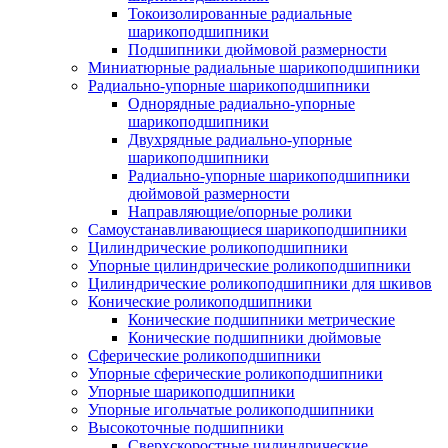
Токоизолированные радиальные
шарикоподшипники
Подшипники дюймовой размерности
Миниатюрные радиальные шарикоподшипники
Радиально-упорные шарикоподшипники
Однорядные радиально-упорные
шарикоподшипники
Двухрядные радиально-упорные
шарикоподшипники
Радиально-упорные шарикоподшипники
дюймовой размерности
Направляющие/опорные ролики
Самоустанавливающиеся шарикоподшипники
Цилиндрические роликоподшипники
Упорные цилиндрические роликоподшипники
Цилиндрические роликоподшипники для шкивов
Конические роликоподшипники
Конические подшипники метрические
Конические подшипники дюймовые
Сферические роликоподшипники
Упорные сферические роликоподшипники
Упорные шарикоподшипники
Упорные игольчатые роликоподшипники
Высокоточные подшипники
Сверхскоростные цилиндрические