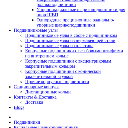
роликоподшипники
Упорно-радиальные шарикоподшипники для
опор ШВП
Однорядные прецизионные радиально-
упорные шарикоподшипники
Подшипниковые узлы
Подшипниковые узлы в сборе с подшипником
Подшипниковые узлы из нержавеющей стали
Подшипниковые узлы из пластика
Корпусные подшипники с резьбовыми штифтами
на внутреннем кольце
Корпусные подшипники с эксцентриковым
закрепительным кольцом
Корпусные подшипники с конической
закрепительной втулкой
Прочие корпусные подшипники
Стационарные корпуса
Дистанционные кольца
Контакты & Доставка
Доставка
Blogs
Подшипники
Радиальные шарикоподшипники