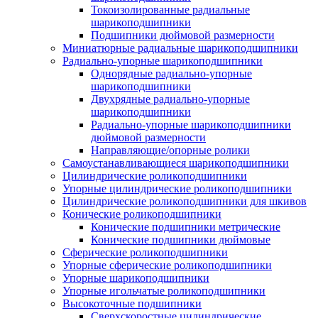
Токоизолированные радиальные
шарикоподшипники
Подшипники дюймовой размерности
Миниатюрные радиальные шарикоподшипники
Радиально-упорные шарикоподшипники
Однорядные радиально-упорные
шарикоподшипники
Двухрядные радиально-упорные
шарикоподшипники
Радиально-упорные шарикоподшипники
дюймовой размерности
Направляющие/опорные ролики
Самоустанавливающиеся шарикоподшипники
Цилиндрические роликоподшипники
Упорные цилиндрические роликоподшипники
Цилиндрические роликоподшипники для шкивов
Конические роликоподшипники
Конические подшипники метрические
Конические подшипники дюймовые
Сферические роликоподшипники
Упорные сферические роликоподшипники
Упорные шарикоподшипники
Упорные игольчатые роликоподшипники
Высокоточные подшипники
Сверхскоростные цилиндрические