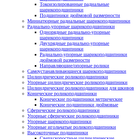
Токоизолированные радиальные
шарикоподшипники
Подшипники дюймовой размерности
Миниатюрные радиальные шарикоподшипники
Радиально-упорные шарикоподшипники
Однорядные радиально-упорные
шарикоподшипники
Двухрядные радиально-упорные
шарикоподшипники
Радиально-упорные шарикоподшипники
дюймовой размерности
Направляющие/опорные ролики
Самоустанавливающиеся шарикоподшипники
Цилиндрические роликоподшипники
Упорные цилиндрические роликоподшипники
Цилиндрические роликоподшипники для шкивов
Конические роликоподшипники
Конические подшипники метрические
Конические подшипники дюймовые
Сферические роликоподшипники
Упорные сферические роликоподшипники
Упорные шарикоподшипники
Упорные игольчатые роликоподшипники
Высокоточные подшипники
Сверхскоростные цилиндрические