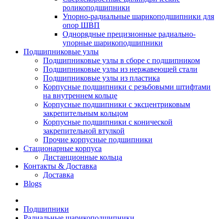
роликоподшипники
Упорно-радиальные шарикоподшипники для
опор ШВП
Однорядные прецизионные радиально-
упорные шарикоподшипники
Подшипниковые узлы
Подшипниковые узлы в сборе с подшипником
Подшипниковые узлы из нержавеющей стали
Подшипниковые узлы из пластика
Корпусные подшипники с резьбовыми штифтами
на внутреннем кольце
Корпусные подшипники с эксцентриковым
закрепительным кольцом
Корпусные подшипники с конической
закрепительной втулкой
Прочие корпусные подшипники
Стационарные корпуса
Дистанционные кольца
Контакты & Доставка
Доставка
Blogs
Подшипники
Радиальные шарикоподшипники