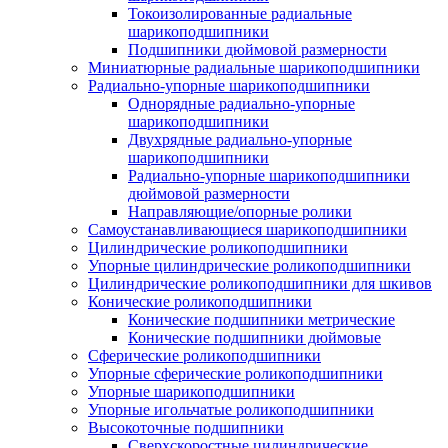
Токоизолированные радиальные
шарикоподшипники
Подшипники дюймовой размерности
Миниатюрные радиальные шарикоподшипники
Радиально-упорные шарикоподшипники
Однорядные радиально-упорные
шарикоподшипники
Двухрядные радиально-упорные
шарикоподшипники
Радиально-упорные шарикоподшипники
дюймовой размерности
Направляющие/опорные ролики
Самоустанавливающиеся шарикоподшипники
Цилиндрические роликоподшипники
Упорные цилиндрические роликоподшипники
Цилиндрические роликоподшипники для шкивов
Конические роликоподшипники
Конические подшипники метрические
Конические подшипники дюймовые
Сферические роликоподшипники
Упорные сферические роликоподшипники
Упорные шарикоподшипники
Упорные игольчатые роликоподшипники
Высокоточные подшипники
Сверхскоростные цилиндрические