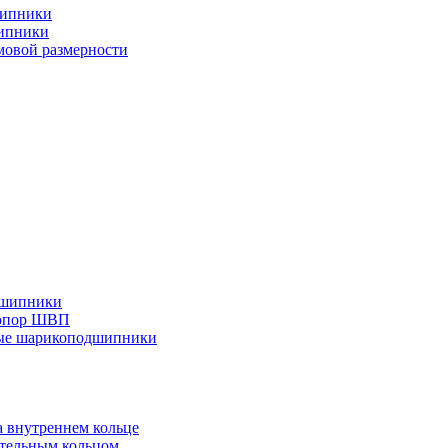
шипники
ипники
овой размерности
дшипники
 опор ШВП
ные шарикоподшипники
 внутреннем кольце
тельным кольцом