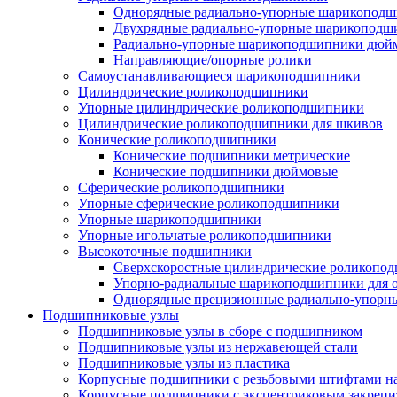
Однорядные радиально-упорные шарикопод
Двухрядные радиально-упорные шарикоподш
Радиально-упорные шарикоподшипники дюйм
Направляющие/опорные ролики
Самоустанавливающиеся шарикоподшипники
Цилиндрические роликоподшипники
Упорные цилиндрические роликоподшипники
Цилиндрические роликоподшипники для шкивов
Конические роликоподшипники
Конические подшипники метрические
Конические подшипники дюймовые
Сферические роликоподшипники
Упорные сферические роликоподшипники
Упорные шарикоподшипники
Упорные игольчатые роликоподшипники
Высокоточные подшипники
Сверхскоростные цилиндрические роликопо
Упорно-радиальные шарикоподшипники для
Однорядные прецизионные радиально-упор
Подшипниковые узлы
Подшипниковые узлы в сборе с подшипником
Подшипниковые узлы из нержавеющей стали
Подшипниковые узлы из пластика
Корпусные подшипники с резьбовыми штифтами на
Корпусные подшипники с эксцентриковым закрепи