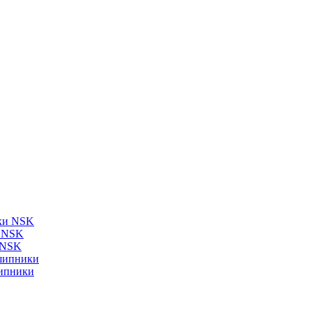
ки NSK
и NSK
 NSK
шипники
ипники