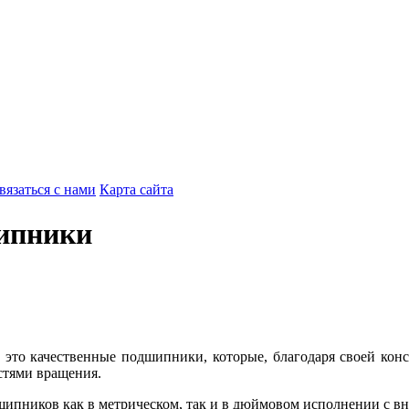
вязаться с нами
Карта сайта
ипники
это качественные подшипники, которые, благодаря своей конс
стями вращения.
пников как в метрическом, так и в дюймовом исполнении с вн