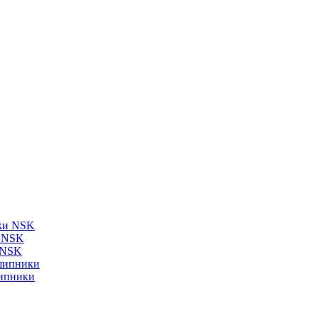
ки NSK
и NSK
 NSK
шипники
ипники