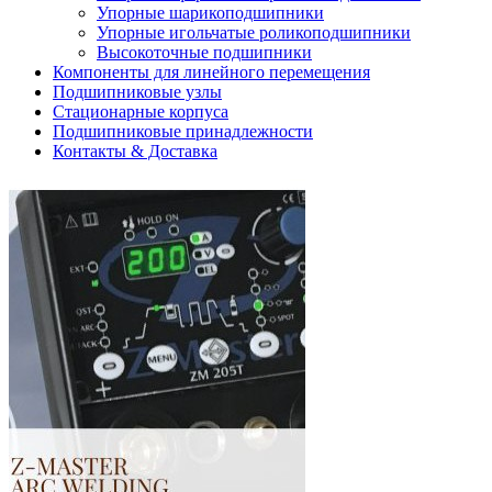
Упорные шарикоподшипники
Упорные игольчатые роликоподшипники
Высокоточные подшипники
Компоненты для линейного перемещения
Подшипниковые узлы
Стационарные корпуса
Подшипниковые принадлежности
Контакты & Доставка