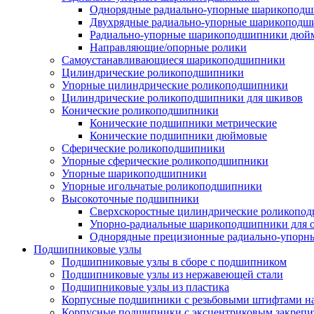
Однорядные радиально-упорные шарикопод
Двухрядные радиально-упорные шарикоподш
Радиально-упорные шарикоподшипники дюйм
Направляющие/опорные ролики
Самоустанавливающиеся шарикоподшипники
Цилиндрические роликоподшипники
Упорные цилиндрические роликоподшипники
Цилиндрические роликоподшипники для шкивов
Конические роликоподшипники
Конические подшипники метрические
Конические подшипники дюймовые
Сферические роликоподшипники
Упорные сферические роликоподшипники
Упорные шарикоподшипники
Упорные игольчатые роликоподшипники
Высокоточные подшипники
Сверхскоростные цилиндрические роликопо
Упорно-радиальные шарикоподшипники для
Однорядные прецизионные радиально-упор
Подшипниковые узлы
Подшипниковые узлы в сборе с подшипником
Подшипниковые узлы из нержавеющей стали
Подшипниковые узлы из пластика
Корпусные подшипники с резьбовыми штифтами на
Корпусные подшипники с эксцентриковым закрепи