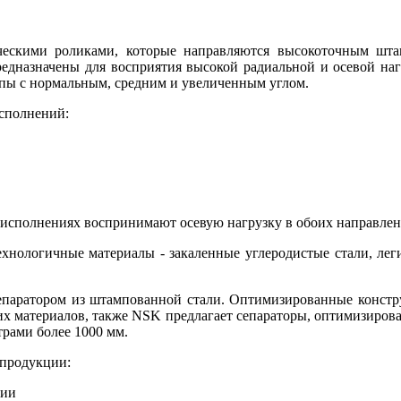
скими роликами, которые направляются высокоточным шта
дназначены для восприятия высокой радиальной и осевой нагр
пы с нормальным, средним и увеличенным углом.
сполнений:
исполнениях воспринимают осевую нагрузку в обоих направлен
хнологичные материалы - закаленные углеродистые стали, лег
паратором из штампованной стали. Оптимизированные констру
х материалов, также NSK предлагает сепараторы, оптимизиров
рами более 1000 мм.
 продукции:
нии