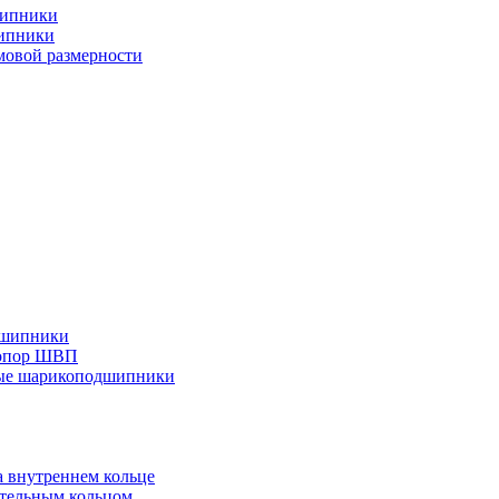
шипники
ипники
овой размерности
дшипники
 опор ШВП
ные шарикоподшипники
 внутреннем кольце
тельным кольцом