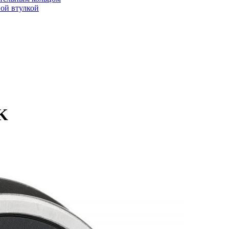
ой втулкой
K