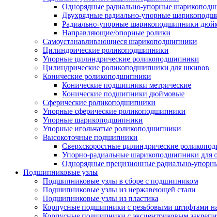
Однорядные радиально-упорные шарикопод
Двухрядные радиально-упорные шарикоподш
Радиально-упорные шарикоподшипники дюйм
Направляющие/опорные ролики
Самоустанавливающиеся шарикоподшипники
Цилиндрические роликоподшипники
Упорные цилиндрические роликоподшипники
Цилиндрические роликоподшипники для шкивов
Конические роликоподшипники
Конические подшипники метрические
Конические подшипники дюймовые
Сферические роликоподшипники
Упорные сферические роликоподшипники
Упорные шарикоподшипники
Упорные игольчатые роликоподшипники
Высокоточные подшипники
Сверхскоростные цилиндрические роликопо
Упорно-радиальные шарикоподшипники для
Однорядные прецизионные радиально-упор
Подшипниковые узлы
Подшипниковые узлы в сборе с подшипником
Подшипниковые узлы из нержавеющей стали
Подшипниковые узлы из пластика
Корпусные подшипники с резьбовыми штифтами на
Корпусные подшипники с эксцентриковым закрепи