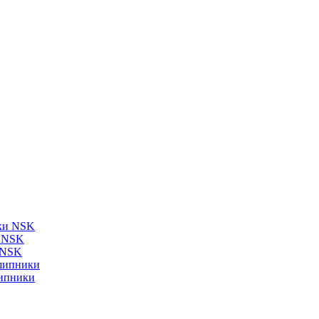
ки NSK
и NSK
 NSK
шипники
ипники