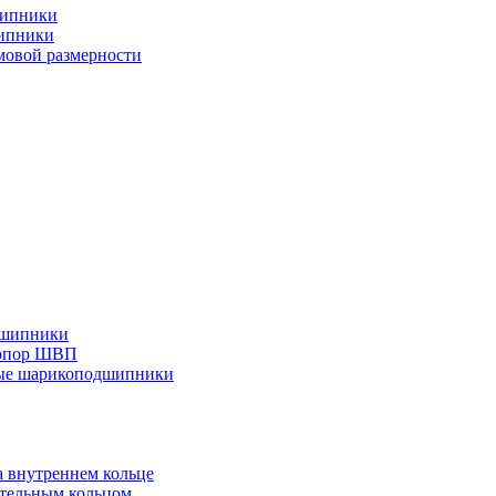
шипники
ипники
овой размерности
дшипники
 опор ШВП
ные шарикоподшипники
 внутреннем кольце
тельным кольцом