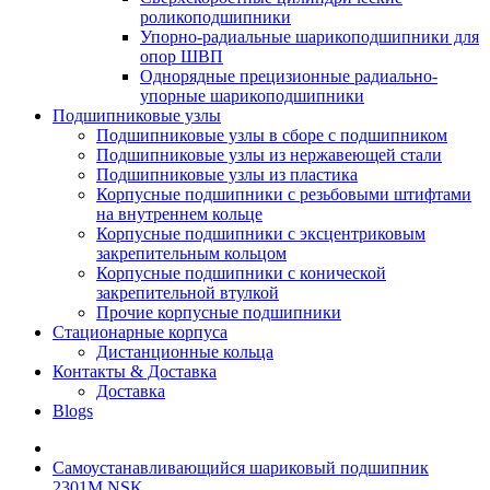
роликоподшипники
Упорно-радиальные шарикоподшипники для
опор ШВП
Однорядные прецизионные радиально-
упорные шарикоподшипники
Подшипниковые узлы
Подшипниковые узлы в сборе с подшипником
Подшипниковые узлы из нержавеющей стали
Подшипниковые узлы из пластика
Корпусные подшипники с резьбовыми штифтами
на внутреннем кольце
Корпусные подшипники с эксцентриковым
закрепительным кольцом
Корпусные подшипники с конической
закрепительной втулкой
Прочие корпусные подшипники
Стационарные корпуса
Дистанционные кольца
Контакты & Доставка
Доставка
Blogs
Самоустанавливающийся шариковый подшипник
2301M NSK