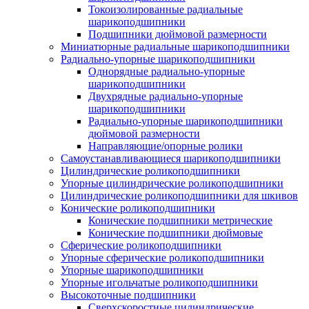
Токоизолированные радиальные
шарикоподшипники
Подшипники дюймовой размерности
Миниатюрные радиальные шарикоподшипники
Радиально-упорные шарикоподшипники
Однорядные радиально-упорные
шарикоподшипники
Двухрядные радиально-упорные
шарикоподшипники
Радиально-упорные шарикоподшипники
дюймовой размерности
Направляющие/опорные ролики
Самоустанавливающиеся шарикоподшипники
Цилиндрические роликоподшипники
Упорные цилиндрические роликоподшипники
Цилиндрические роликоподшипники для шкивов
Конические роликоподшипники
Конические подшипники метрические
Конические подшипники дюймовые
Сферические роликоподшипники
Упорные сферические роликоподшипники
Упорные шарикоподшипники
Упорные игольчатые роликоподшипники
Высокоточные подшипники
Сверхскоростные цилиндрические