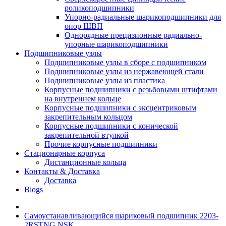
роликоподшипники
Упорно-радиальные шарикоподшипники для
опор ШВП
Однорядные прецизионные радиально-
упорные шарикоподшипники
Подшипниковые узлы
Подшипниковые узлы в сборе с подшипником
Подшипниковые узлы из нержавеющей стали
Подшипниковые узлы из пластика
Корпусные подшипники с резьбовыми штифтами
на внутреннем кольце
Корпусные подшипники с эксцентриковым
закрепительным кольцом
Корпусные подшипники с конической
закрепительной втулкой
Прочие корпусные подшипники
Стационарные корпуса
Дистанционные кольца
Контакты & Доставка
Доставка
Blogs
Самоустанавливающийся шариковый подшипник 2203-
2RSTNG NSK