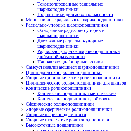
Токоизолированные радиальные
шарикоподшипники
Подшипники дюймовой размерности
Миниатюрные радиальные шарикоподшипники
Радиально-упорные шарикоподшипники
Однорядные радиально-упорные
шарикоподшипники
Двухрядные радиально-упорные
шарикоподшипники
Радиально-упорные шарикоподшипники
дюймовой размерности
Направляющие/опорные ролики
Самоустанавливающиеся шарикоподшипники
Цилиндрические роликоподшипники
Упорные цилиндрические роликоподшипники
Цилиндрические роликоподшипники для шкивов
Конические роликоподшипники
Конические подшипники метрические
Конические подшипники дюймовые
Сферические роликоподшипники
Упорные сферические роликоподшипники
Упорные шарикоподшипники
Упорные игольчатые роликоподшипники
Высокоточные подшипники
Сверхскоростные цилиндрические