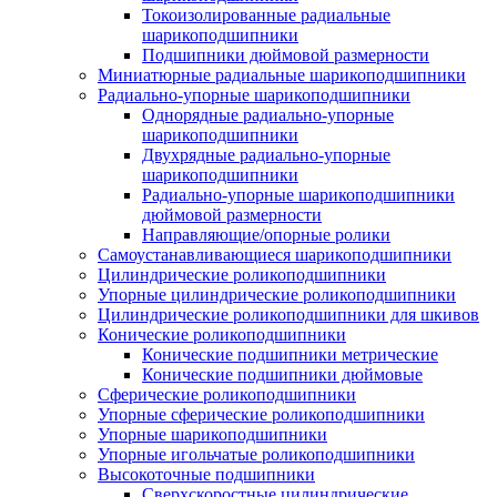
Токоизолированные радиальные
шарикоподшипники
Подшипники дюймовой размерности
Миниатюрные радиальные шарикоподшипники
Радиально-упорные шарикоподшипники
Однорядные радиально-упорные
шарикоподшипники
Двухрядные радиально-упорные
шарикоподшипники
Радиально-упорные шарикоподшипники
дюймовой размерности
Направляющие/опорные ролики
Самоустанавливающиеся шарикоподшипники
Цилиндрические роликоподшипники
Упорные цилиндрические роликоподшипники
Цилиндрические роликоподшипники для шкивов
Конические роликоподшипники
Конические подшипники метрические
Конические подшипники дюймовые
Сферические роликоподшипники
Упорные сферические роликоподшипники
Упорные шарикоподшипники
Упорные игольчатые роликоподшипники
Высокоточные подшипники
Сверхскоростные цилиндрические