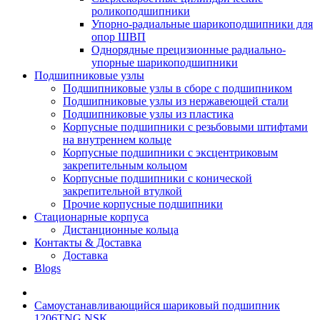
роликоподшипники
Упорно-радиальные шарикоподшипники для
опор ШВП
Однорядные прецизионные радиально-
упорные шарикоподшипники
Подшипниковые узлы
Подшипниковые узлы в сборе с подшипником
Подшипниковые узлы из нержавеющей стали
Подшипниковые узлы из пластика
Корпусные подшипники с резьбовыми штифтами
на внутреннем кольце
Корпусные подшипники с эксцентриковым
закрепительным кольцом
Корпусные подшипники с конической
закрепительной втулкой
Прочие корпусные подшипники
Стационарные корпуса
Дистанционные кольца
Контакты & Доставка
Доставка
Blogs
Самоустанавливающийся шариковый подшипник
1206TNG NSK