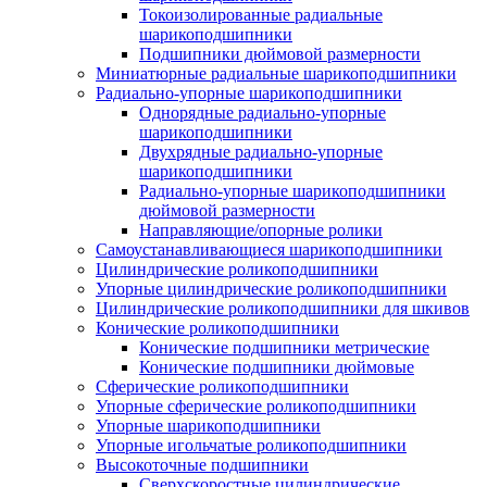
Токоизолированные радиальные
шарикоподшипники
Подшипники дюймовой размерности
Миниатюрные радиальные шарикоподшипники
Радиально-упорные шарикоподшипники
Однорядные радиально-упорные
шарикоподшипники
Двухрядные радиально-упорные
шарикоподшипники
Радиально-упорные шарикоподшипники
дюймовой размерности
Направляющие/опорные ролики
Самоустанавливающиеся шарикоподшипники
Цилиндрические роликоподшипники
Упорные цилиндрические роликоподшипники
Цилиндрические роликоподшипники для шкивов
Конические роликоподшипники
Конические подшипники метрические
Конические подшипники дюймовые
Сферические роликоподшипники
Упорные сферические роликоподшипники
Упорные шарикоподшипники
Упорные игольчатые роликоподшипники
Высокоточные подшипники
Сверхскоростные цилиндрические