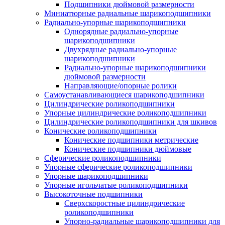
Подшипники дюймовой размерности
Миниатюрные радиальные шарикоподшипники
Радиально-упорные шарикоподшипники
Однорядные радиально-упорные
шарикоподшипники
Двухрядные радиально-упорные
шарикоподшипники
Радиально-упорные шарикоподшипники
дюймовой размерности
Направляющие/опорные ролики
Самоустанавливающиеся шарикоподшипники
Цилиндрические роликоподшипники
Упорные цилиндрические роликоподшипники
Цилиндрические роликоподшипники для шкивов
Конические роликоподшипники
Конические подшипники метрические
Конические подшипники дюймовые
Сферические роликоподшипники
Упорные сферические роликоподшипники
Упорные шарикоподшипники
Упорные игольчатые роликоподшипники
Высокоточные подшипники
Сверхскоростные цилиндрические
роликоподшипники
Упорно-радиальные шарикоподшипники для