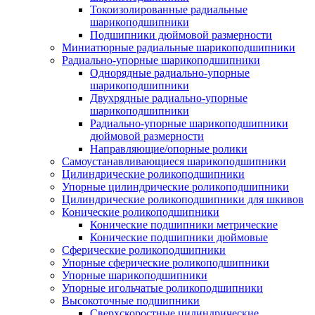
Токоизолированные радиальные
шарикоподшипники
Подшипники дюймовой размерности
Миниатюрные радиальные шарикоподшипники
Радиально-упорные шарикоподшипники
Однорядные радиально-упорные
шарикоподшипники
Двухрядные радиально-упорные
шарикоподшипники
Радиально-упорные шарикоподшипники
дюймовой размерности
Направляющие/опорные ролики
Самоустанавливающиеся шарикоподшипники
Цилиндрические роликоподшипники
Упорные цилиндрические роликоподшипники
Цилиндрические роликоподшипники для шкивов
Конические роликоподшипники
Конические подшипники метрические
Конические подшипники дюймовые
Сферические роликоподшипники
Упорные сферические роликоподшипники
Упорные шарикоподшипники
Упорные игольчатые роликоподшипники
Высокоточные подшипники
Сверхскоростные цилиндрические