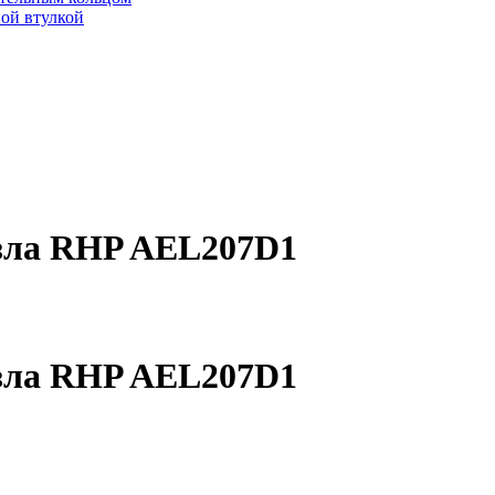
ой втулкой
зла RHP AEL207D1
зла RHP AEL207D1