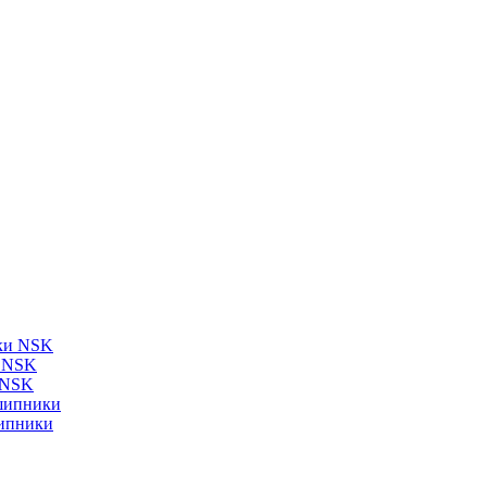
ки NSK
и NSK
 NSK
шипники
ипники