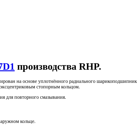
7D1
производства RHP.
рован на основе уплотнённого радиального шарикоподшипника
с эксцентриковым стопорным кольцом.
я для повторного смазывания.
наружном кольце.