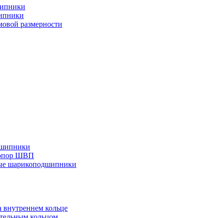
шипники
ипники
овой размерности
дшипники
 опор ШВП
ные шарикоподшипники
 внутреннем кольце
тельным кольцом