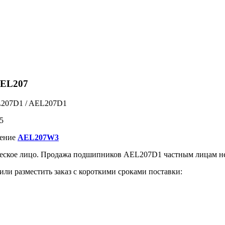
AEL207
L207D1 / AEL207D1
5
чение
AEL207W3
еское лицо. Продажа подшипников AEL207D1 частным лицам не
или разместить заказ с короткими сроками поставки: