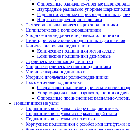
Однорядные радиально-упорные шарикопод
Двухрядные радиально-упорные шарикоподш
Радиально-упорные шарикоподшипники дюйм
Направляющие/опорные ролики
Самоустанавливающиеся шарикоподшипники
Цилиндрические роликоподшипники
Упорные цилиндрические роликоподшипники
Цилиндрические роликоподшипники для шкивов
Конические роликоподшипники
Конические подшипники метрические
Конические подшипники дюймовые
Сферические роликоподшипники
Упорные сферические роликоподшипники
Упорные шарикоподшипники
Упорные игольчатые роликоподшипники
Высокоточные подшипники
Сверхскоростные цилиндрические роликопо
Упорно-радиальные шарикоподшипники для
Однорядные прецизионные радиально-упор
Подшипниковые узлы
Подшипниковые узлы в сборе с подшипником
Подшипниковые узлы из нержавеющей стали
Подшипниковые узлы из пластика
Корпусные подшипники с резьбовыми штифтами на
Корпусные подшипники с эксцентриковым закрепи