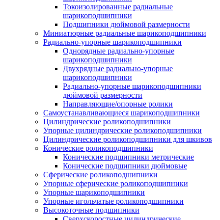
Токоизолированные радиальные
шарикоподшипники
Подшипники дюймовой размерности
Миниатюрные радиальные шарикоподшипники
Радиально-упорные шарикоподшипники
Однорядные радиально-упорные
шарикоподшипники
Двухрядные радиально-упорные
шарикоподшипники
Радиально-упорные шарикоподшипники
дюймовой размерности
Направляющие/опорные ролики
Самоустанавливающиеся шарикоподшипники
Цилиндрические роликоподшипники
Упорные цилиндрические роликоподшипники
Цилиндрические роликоподшипники для шкивов
Конические роликоподшипники
Конические подшипники метрические
Конические подшипники дюймовые
Сферические роликоподшипники
Упорные сферические роликоподшипники
Упорные шарикоподшипники
Упорные игольчатые роликоподшипники
Высокоточные подшипники
Сверхскоростные цилиндрические