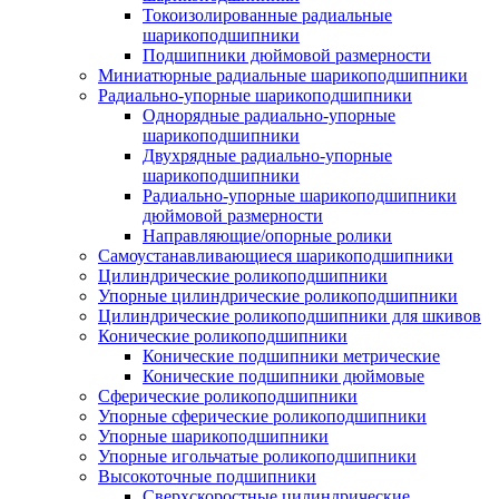
Токоизолированные радиальные
шарикоподшипники
Подшипники дюймовой размерности
Миниатюрные радиальные шарикоподшипники
Радиально-упорные шарикоподшипники
Однорядные радиально-упорные
шарикоподшипники
Двухрядные радиально-упорные
шарикоподшипники
Радиально-упорные шарикоподшипники
дюймовой размерности
Направляющие/опорные ролики
Самоустанавливающиеся шарикоподшипники
Цилиндрические роликоподшипники
Упорные цилиндрические роликоподшипники
Цилиндрические роликоподшипники для шкивов
Конические роликоподшипники
Конические подшипники метрические
Конические подшипники дюймовые
Сферические роликоподшипники
Упорные сферические роликоподшипники
Упорные шарикоподшипники
Упорные игольчатые роликоподшипники
Высокоточные подшипники
Сверхскоростные цилиндрические