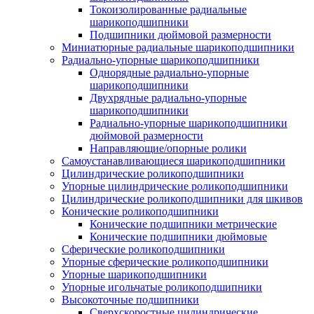
Токоизолированные радиальные
шарикоподшипники
Подшипники дюймовой размерности
Миниатюрные радиальные шарикоподшипники
Радиально-упорные шарикоподшипники
Однорядные радиально-упорные
шарикоподшипники
Двухрядные радиально-упорные
шарикоподшипники
Радиально-упорные шарикоподшипники
дюймовой размерности
Направляющие/опорные ролики
Самоустанавливающиеся шарикоподшипники
Цилиндрические роликоподшипники
Упорные цилиндрические роликоподшипники
Цилиндрические роликоподшипники для шкивов
Конические роликоподшипники
Конические подшипники метрические
Конические подшипники дюймовые
Сферические роликоподшипники
Упорные сферические роликоподшипники
Упорные шарикоподшипники
Упорные игольчатые роликоподшипники
Высокоточные подшипники
Сверхскоростные цилиндрические