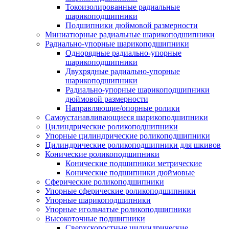
Токоизолированные радиальные
шарикоподшипники
Подшипники дюймовой размерности
Миниатюрные радиальные шарикоподшипники
Радиально-упорные шарикоподшипники
Однорядные радиально-упорные
шарикоподшипники
Двухрядные радиально-упорные
шарикоподшипники
Радиально-упорные шарикоподшипники
дюймовой размерности
Направляющие/опорные ролики
Самоустанавливающиеся шарикоподшипники
Цилиндрические роликоподшипники
Упорные цилиндрические роликоподшипники
Цилиндрические роликоподшипники для шкивов
Конические роликоподшипники
Конические подшипники метрические
Конические подшипники дюймовые
Сферические роликоподшипники
Упорные сферические роликоподшипники
Упорные шарикоподшипники
Упорные игольчатые роликоподшипники
Высокоточные подшипники
Сверхскоростные цилиндрические