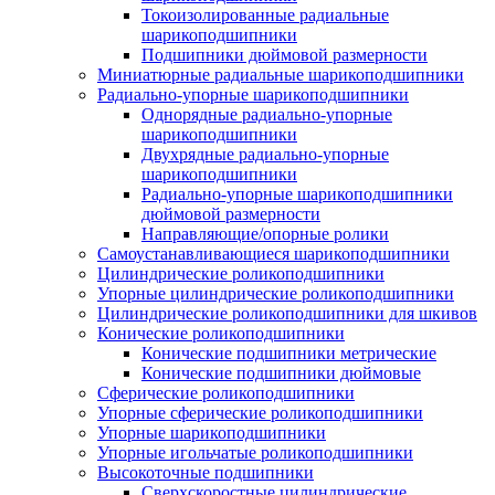
Токоизолированные радиальные
шарикоподшипники
Подшипники дюймовой размерности
Миниатюрные радиальные шарикоподшипники
Радиально-упорные шарикоподшипники
Однорядные радиально-упорные
шарикоподшипники
Двухрядные радиально-упорные
шарикоподшипники
Радиально-упорные шарикоподшипники
дюймовой размерности
Направляющие/опорные ролики
Самоустанавливающиеся шарикоподшипники
Цилиндрические роликоподшипники
Упорные цилиндрические роликоподшипники
Цилиндрические роликоподшипники для шкивов
Конические роликоподшипники
Конические подшипники метрические
Конические подшипники дюймовые
Сферические роликоподшипники
Упорные сферические роликоподшипники
Упорные шарикоподшипники
Упорные игольчатые роликоподшипники
Высокоточные подшипники
Сверхскоростные цилиндрические