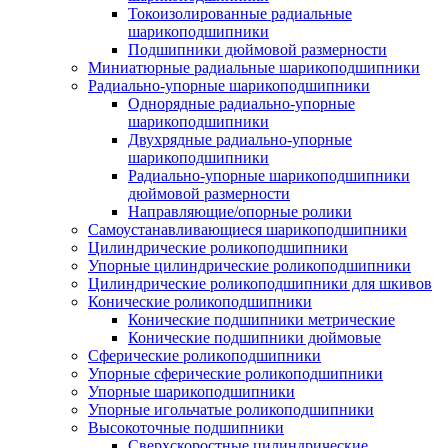
Токоизолированные радиальные
шарикоподшипники
Подшипники дюймовой размерности
Миниатюрные радиальные шарикоподшипники
Радиально-упорные шарикоподшипники
Однорядные радиально-упорные
шарикоподшипники
Двухрядные радиально-упорные
шарикоподшипники
Радиально-упорные шарикоподшипники
дюймовой размерности
Направляющие/опорные ролики
Самоустанавливающиеся шарикоподшипники
Цилиндрические роликоподшипники
Упорные цилиндрические роликоподшипники
Цилиндрические роликоподшипники для шкивов
Конические роликоподшипники
Конические подшипники метрические
Конические подшипники дюймовые
Сферические роликоподшипники
Упорные сферические роликоподшипники
Упорные шарикоподшипники
Упорные игольчатые роликоподшипники
Высокоточные подшипники
Сверхскоростные цилиндрические