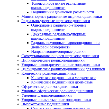
Токоизолированные радиальные
шарикоподшипники
Подшипники дюймовой размерности
Миниатюрные радиальные шарикоподшипники
Радиально-упорные шарикоподшипники
Однорядные радиально-упорные
шарикоподшипники
Двухрядные радиально-упорные
шарикоподшипники
Радиально-упорные шарикоподшипники
дюймовой размерности
Направляющие/опорные ролики
Самоустанавливающиеся шарикоподшипники
Цилиндрические роликоподшипники
Упорные цилиндрические роликоподшипники
Цилиндрические роликоподшипники для шкивов
Конические роликоподшипники
Конические подшипники метрические
Конические подшипники дюймовые
Сферические роликоподшипники
Упорные сферические роликоподшипники
Упорные шарикоподшипники
Упорные игольчатые роликоподшипники
Высокоточные подшипники
Сверхскоростные цилиндрические