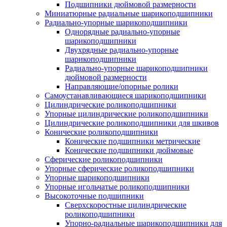
Подшипники дюймовой размерности
Миниатюрные радиальные шарикоподшипники
Радиально-упорные шарикоподшипники
Однорядные радиально-упорные
шарикоподшипники
Двухрядные радиально-упорные
шарикоподшипники
Радиально-упорные шарикоподшипники
дюймовой размерности
Направляющие/опорные ролики
Самоустанавливающиеся шарикоподшипники
Цилиндрические роликоподшипники
Упорные цилиндрические роликоподшипники
Цилиндрические роликоподшипники для шкивов
Конические роликоподшипники
Конические подшипники метрические
Конические подшипники дюймовые
Сферические роликоподшипники
Упорные сферические роликоподшипники
Упорные шарикоподшипники
Упорные игольчатые роликоподшипники
Высокоточные подшипники
Сверхскоростные цилиндрические
роликоподшипники
Упорно-радиальные шарикоподшипники для