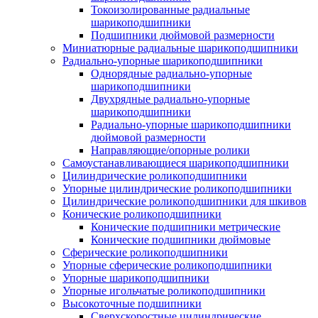
Токоизолированные радиальные
шарикоподшипники
Подшипники дюймовой размерности
Миниатюрные радиальные шарикоподшипники
Радиально-упорные шарикоподшипники
Однорядные радиально-упорные
шарикоподшипники
Двухрядные радиально-упорные
шарикоподшипники
Радиально-упорные шарикоподшипники
дюймовой размерности
Направляющие/опорные ролики
Самоустанавливающиеся шарикоподшипники
Цилиндрические роликоподшипники
Упорные цилиндрические роликоподшипники
Цилиндрические роликоподшипники для шкивов
Конические роликоподшипники
Конические подшипники метрические
Конические подшипники дюймовые
Сферические роликоподшипники
Упорные сферические роликоподшипники
Упорные шарикоподшипники
Упорные игольчатые роликоподшипники
Высокоточные подшипники
Сверхскоростные цилиндрические