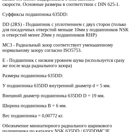
скорости. Основные размеры в соответствии с DIN 625-1.
Суффиксы подшипника 635DD:
DD (2RS) - Подшипник с уплотнением с двух сторон (только
для посадочных отверстий меньше 10мм у подшипников NSK
и отверстий менее 20мм у подшипников RHP)
MC3 - Радиальный зазор соответствует уменьшенному
нормальному зазору согласно ISO5753.
E - Подшипник с низким уровнем шума (используется сразу
же после кода радиального зазора)
Размеры подшипника 635DD:
У подшипника 635DD внутренний диаметр d = 5 мм.
Внешний диаметр подшипника 635DD D = 19 мм.
Ширина подшипника B = 6 мм.
Вес подшипника = 0,00772 кг.
Обозначение миниатюрного радиального шарикового
подшипника по каталогу NSK 635DD / 635DDMC3E