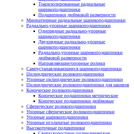
Токоизолированные радиальные
шарикоподшипники
Подшипники дюймовой размерности
Миниатюрные радиальные шарикоподшипники
Радиально-упорные шарикоподшипники
Однорядные радиально-упорные
шарикоподшипники
Двухрядные радиально-упорные
шарикоподшипники
Радиально-упорные шарикоподшипники
дюймовой размерности
Направляющие/опорные ролики
Самоустанавливающиеся шарикоподшипники
Цилиндрические роликоподшипники
Упорные цилиндрические роликоподшипники
Цилиндрические роликоподшипники для шкивов
Конические роликоподшипники
Конические подшипники метрические
Конические подшипники дюймовые
Сферические роликоподшипники
Упорные сферические роликоподшипники
Упорные шарикоподшипники
Упорные игольчатые роликоподшипники
Высокоточные подшипники
Сверхскоростные цилиндрические