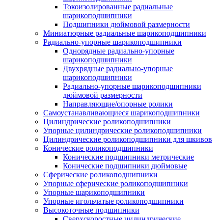
Токоизолированные радиальные
шарикоподшипники
Подшипники дюймовой размерности
Миниатюрные радиальные шарикоподшипники
Радиально-упорные шарикоподшипники
Однорядные радиально-упорные
шарикоподшипники
Двухрядные радиально-упорные
шарикоподшипники
Радиально-упорные шарикоподшипники
дюймовой размерности
Направляющие/опорные ролики
Самоустанавливающиеся шарикоподшипники
Цилиндрические роликоподшипники
Упорные цилиндрические роликоподшипники
Цилиндрические роликоподшипники для шкивов
Конические роликоподшипники
Конические подшипники метрические
Конические подшипники дюймовые
Сферические роликоподшипники
Упорные сферические роликоподшипники
Упорные шарикоподшипники
Упорные игольчатые роликоподшипники
Высокоточные подшипники
Сверхскоростные цилиндрические