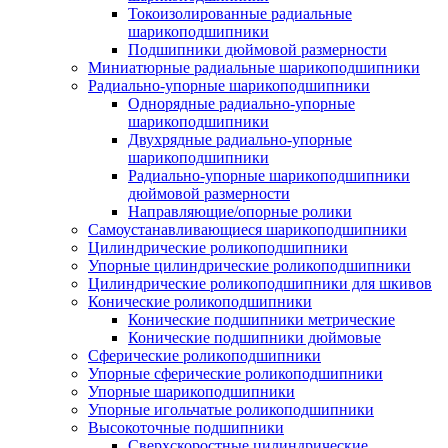
Токоизолированные радиальные
шарикоподшипники
Подшипники дюймовой размерности
Миниатюрные радиальные шарикоподшипники
Радиально-упорные шарикоподшипники
Однорядные радиально-упорные
шарикоподшипники
Двухрядные радиально-упорные
шарикоподшипники
Радиально-упорные шарикоподшипники
дюймовой размерности
Направляющие/опорные ролики
Самоустанавливающиеся шарикоподшипники
Цилиндрические роликоподшипники
Упорные цилиндрические роликоподшипники
Цилиндрические роликоподшипники для шкивов
Конические роликоподшипники
Конические подшипники метрические
Конические подшипники дюймовые
Сферические роликоподшипники
Упорные сферические роликоподшипники
Упорные шарикоподшипники
Упорные игольчатые роликоподшипники
Высокоточные подшипники
Сверхскоростные цилиндрические