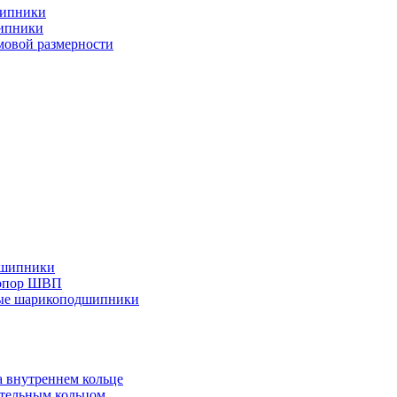
шипники
ипники
овой размерности
дшипники
 опор ШВП
ные шарикоподшипники
 внутреннем кольце
тельным кольцом