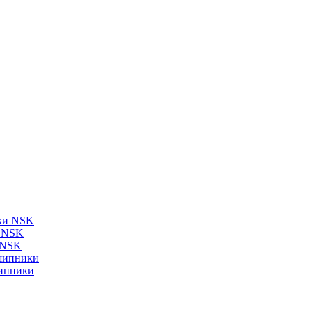
ки NSK
и NSK
 NSK
шипники
ипники