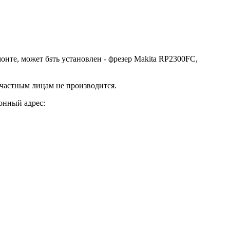
те, может бsть установлен - фрезер Makita RP2300FC,
астным лицам не производится.
онный адрес: