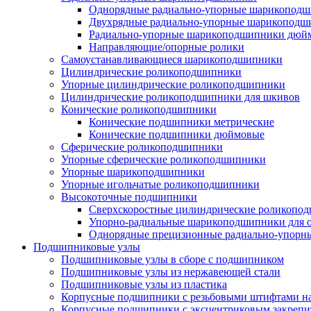
Однорядные радиально-упорные шарикопод
Двухрядные радиально-упорные шарикоподш
Радиально-упорные шарикоподшипники дюйм
Направляющие/опорные ролики
Самоустанавливающиеся шарикоподшипники
Цилиндрические роликоподшипники
Упорные цилиндрические роликоподшипники
Цилиндрические роликоподшипники для шкивов
Конические роликоподшипники
Конические подшипники метрические
Конические подшипники дюймовые
Сферические роликоподшипники
Упорные сферические роликоподшипники
Упорные шарикоподшипники
Упорные игольчатые роликоподшипники
Высокоточные подшипники
Сверхскоростные цилиндрические роликопо
Упорно-радиальные шарикоподшипники для
Однорядные прецизионные радиально-упор
Подшипниковые узлы
Подшипниковые узлы в сборе с подшипником
Подшипниковые узлы из нержавеющей стали
Подшипниковые узлы из пластика
Корпусные подшипники с резьбовыми штифтами на
Корпусные подшипники с эксцентриковым закрепи