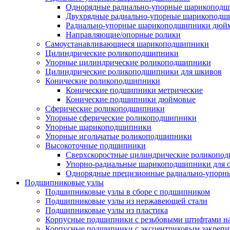
Однорядные радиально-упорные шарикопод
Двухрядные радиально-упорные шарикоподш
Радиально-упорные шарикоподшипники дюйм
Направляющие/опорные ролики
Самоустанавливающиеся шарикоподшипники
Цилиндрические роликоподшипники
Упорные цилиндрические роликоподшипники
Цилиндрические роликоподшипники для шкивов
Конические роликоподшипники
Конические подшипники метрические
Конические подшипники дюймовые
Сферические роликоподшипники
Упорные сферические роликоподшипники
Упорные шарикоподшипники
Упорные игольчатые роликоподшипники
Высокоточные подшипники
Сверхскоростные цилиндрические роликопо
Упорно-радиальные шарикоподшипники для
Однорядные прецизионные радиально-упор
Подшипниковые узлы
Подшипниковые узлы в сборе с подшипником
Подшипниковые узлы из нержавеющей стали
Подшипниковые узлы из пластика
Корпусные подшипники с резьбовыми штифтами на
Корпусные подшипники с эксцентриковым закрепи