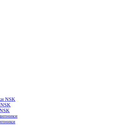
ки NSK
и NSK
 NSK
шипники
ипники