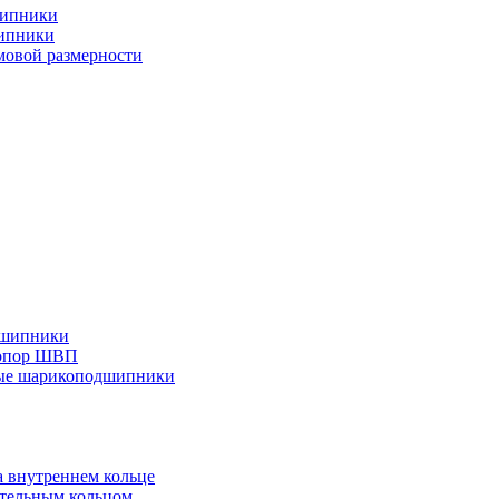
шипники
ипники
овой размерности
дшипники
 опор ШВП
ные шарикоподшипники
 внутреннем кольце
тельным кольцом