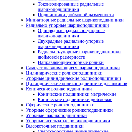
Токоизолированные радиальные
шарикоподшипники
Подшипники дюймовой размерности
Миниатюрные радиальные шарикоподшипники
Радиально-упорные шарикоподшипники
Однорядные радиально-упорные
шарикоподшипники
Двухрядные радиально-упорные
шарикоподшипники
Радиально-упорные шарикоподшипники
дюймовой размерности
Направляющие/опорные ролики
Самоустанавливающиеся шарикоподшипники
Цилиндрические роликоподшипники
Упорные цилиндрические роликоподшипники
Цилиндрические роликоподшипники для шкивов
Конические роликоподшипники
Конические подшипники метрические
Конические подшипники дюймовые
Сферические роликоподшипники
Упорные сферические роликоподшипники
Упорные шарикоподшипники
Упорные игольчатые роликоподшипники
Высокоточные подшипники
Сверхскоростные цилиндрические