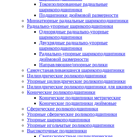
Токоизолированные радиальные
шарикоподшипники
Подшипники дюймовой размерности
Миниатюрные радиальные шарикоподшипники
Радиально-упорные шарикоподшипники
Однорядные радиально-упорные
шарикоподшипники
Двухрядные радиально-упорные
шарикоподшипники
Радиально-упорные шарикоподшипники
дюймовой размерности
Направляющие/опорные ролики
Самоустанавливающиеся шарикоподшипники
Цилиндрические роликоподшипники
Упорные цилиндрические роликоподшипники
Цилиндрические роликоподшипники для шкивов
Конические роликоподшипники
Конические подшипники метрические
Конические подшипники дюймовые
Сферические роликоподшипники
Упорные сферические роликоподшипники
Упорные шарикоподшипники
Упорные игольчатые роликоподшипники
Высокоточные подшипники
Сверхскоростные цилиндрические