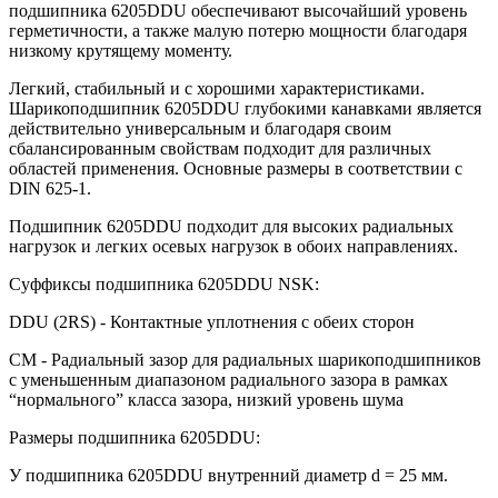
подшипника 6205DDU обеспечивают высочайший уровень
герметичности, а также малую потерю мощности благодаря
низкому крутящему моменту.
Легкий, стабильный и с хорошими характеристиками.
Шарикоподшипник 6205DDU глубокими канавками является
действительно универсальным и благодаря своим
сбалансированным свойствам подходит для различных
областей применения. Основные размеры в соответствии с
DIN 625-1.
Подшипник 6205DDU подходит для высоких радиальных
нагрузок и легких осевых нагрузок в обоих направлениях.
Суффиксы подшипника 6205DDU NSK:
DDU (2RS) - Контактные уплотнения с обеих сторон
CM - Радиальный зазор для радиальных шарикоподшипников
с уменьшенным диапазоном радиального зазора в рамках
“нормального” класса зазора, низкий уровень шума
Размеры подшипника 6205DDU:
У подшипника 6205DDU внутренний диаметр d = 25 мм.