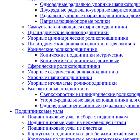
Однорядные радиально-упорные шарикопод
Двухрядные радиально-упорные шарикоподш
Радиально-упорные шарикоподшипники дюйм
Направляющие/опорные ролики
Самоустанавливающиеся шарикоподшипники
Цилиндрические роликоподшипники
Упорные цилиндрические роликоподшипники
Цилиндрические роликоподшипники для шкивов
Конические роликоподшипники
Конические подшипники метрические
Конические подшипники дюймовые
Сферические роликоподшипники
Упорные сферические роликоподшипники
Упорные шарикоподшипники
Упорные игольчатые роликоподшипники
Высокоточные подшипники
Сверхскоростные цилиндрические роликопо
Упорно-радиальные шарикоподшипники для
Однорядные прецизионные радиально-упор
Подшипниковые узлы
Подшипниковые узлы в сборе с подшипником
Подшипниковые узлы из нержавеющей стали
Подшипниковые узлы из пластика
Корпусные подшипники с резьбовыми штифтами на
Корпусные подшипники с эксцентриковым закрепи