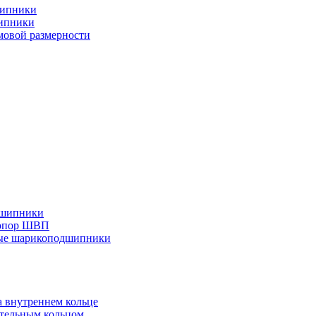
шипники
ипники
овой размерности
дшипники
 опор ШВП
ные шарикоподшипники
 внутреннем кольце
тельным кольцом