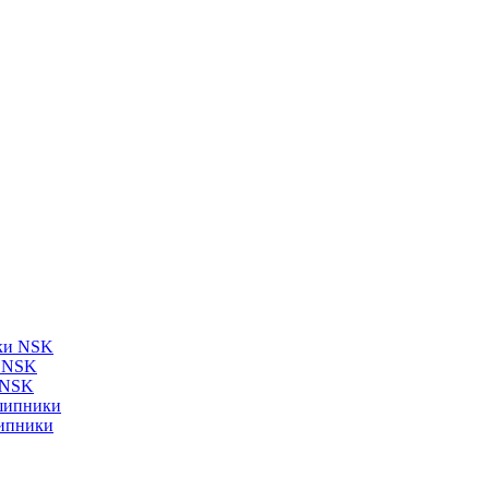
ки NSK
и NSK
 NSK
шипники
ипники