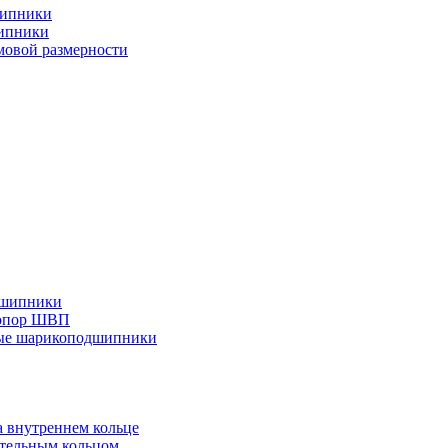
шипники
ипники
овой размерности
дшипники
 опор ШВП
ные шарикоподшипники
 внутреннем кольце
тельным кольцом