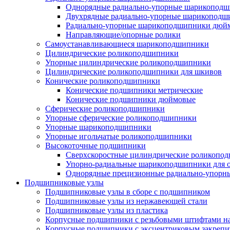
Однорядные радиально-упорные шарикопод
Двухрядные радиально-упорные шарикоподш
Радиально-упорные шарикоподшипники дюйм
Направляющие/опорные ролики
Самоустанавливающиеся шарикоподшипники
Цилиндрические роликоподшипники
Упорные цилиндрические роликоподшипники
Цилиндрические роликоподшипники для шкивов
Конические роликоподшипники
Конические подшипники метрические
Конические подшипники дюймовые
Сферические роликоподшипники
Упорные сферические роликоподшипники
Упорные шарикоподшипники
Упорные игольчатые роликоподшипники
Высокоточные подшипники
Сверхскоростные цилиндрические роликопо
Упорно-радиальные шарикоподшипники для
Однорядные прецизионные радиально-упор
Подшипниковые узлы
Подшипниковые узлы в сборе с подшипником
Подшипниковые узлы из нержавеющей стали
Подшипниковые узлы из пластика
Корпусные подшипники с резьбовыми штифтами на
Корпусные подшипники с эксцентриковым закрепи