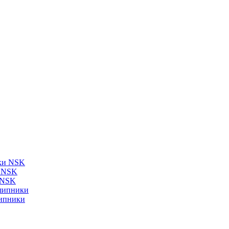
ки NSK
и NSK
 NSK
шипники
ипники