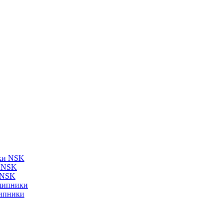
ки NSK
и NSK
 NSK
шипники
ипники