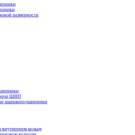
шипники
ипники
овой размерности
дшипники
 опор ШВП
ные шарикоподшипники
 внутреннем кольце
тельным кольцом