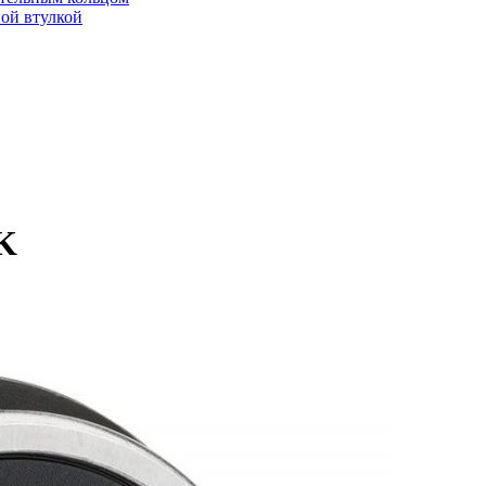
ой втулкой
K