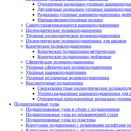
Однорядные радиально-упорные шарикопод
Двухрядные радиально-упорные шарикоподш
Радиально-упорные шарикоподшипники дюйм
Направляющие/опорные ролики
Самоустанавливающиеся шарикоподшипники
Цилиндрические роликоподшипники
Упорные цилиндрические роликоподшипники
Цилиндрические роликоподшипники для шкивов
Конические роликоподшипники
Конические подшипники метрические
Конические подшипники дюймовые
Сферические роликоподшипники
Упорные сферические роликоподшипники
Упорные шарикоподшипники
Упорные игольчатые роликоподшипники
Высокоточные подшипники
Сверхскоростные цилиндрические роликопо
Упорно-радиальные шарикоподшипники для
Однорядные прецизионные радиально-упор
Подшипниковые узлы
Подшипниковые узлы в сборе с подшипником
Подшипниковые узлы из нержавеющей стали
Подшипниковые узлы из пластика
Корпусные подшипники с резьбовыми штифтами на
Корпусные подшипники с эксцентриковым закрепи