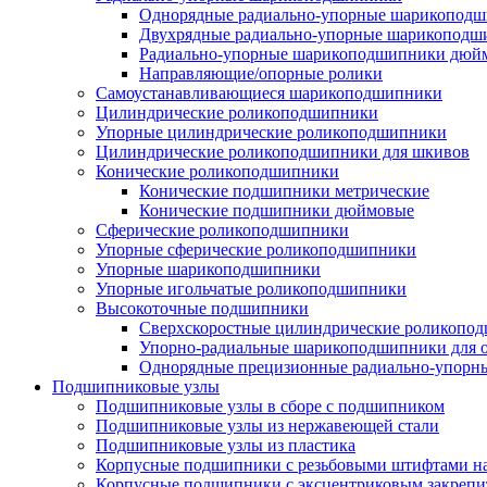
Однорядные радиально-упорные шарикопод
Двухрядные радиально-упорные шарикоподш
Радиально-упорные шарикоподшипники дюйм
Направляющие/опорные ролики
Самоустанавливающиеся шарикоподшипники
Цилиндрические роликоподшипники
Упорные цилиндрические роликоподшипники
Цилиндрические роликоподшипники для шкивов
Конические роликоподшипники
Конические подшипники метрические
Конические подшипники дюймовые
Сферические роликоподшипники
Упорные сферические роликоподшипники
Упорные шарикоподшипники
Упорные игольчатые роликоподшипники
Высокоточные подшипники
Сверхскоростные цилиндрические роликопо
Упорно-радиальные шарикоподшипники для
Однорядные прецизионные радиально-упор
Подшипниковые узлы
Подшипниковые узлы в сборе с подшипником
Подшипниковые узлы из нержавеющей стали
Подшипниковые узлы из пластика
Корпусные подшипники с резьбовыми штифтами на
Корпусные подшипники с эксцентриковым закрепи