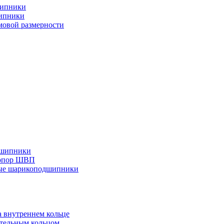
шипники
ипники
овой размерности
дшипники
 опор ШВП
ные шарикоподшипники
 внутреннем кольце
тельным кольцом