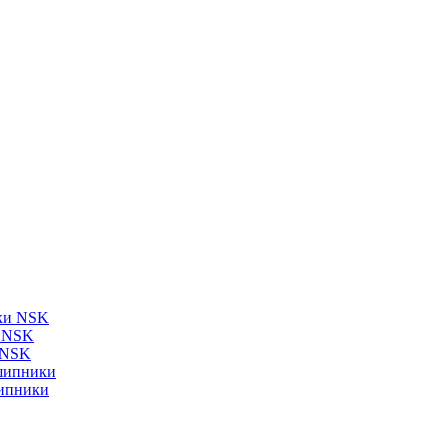
ки NSK
и NSK
 NSK
шипники
ипники