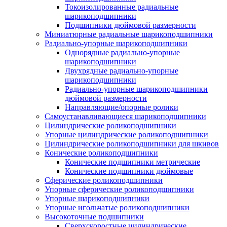
Токоизолированные радиальные
шарикоподшипники
Подшипники дюймовой размерности
Миниатюрные радиальные шарикоподшипники
Радиально-упорные шарикоподшипники
Однорядные радиально-упорные
шарикоподшипники
Двухрядные радиально-упорные
шарикоподшипники
Радиально-упорные шарикоподшипники
дюймовой размерности
Направляющие/опорные ролики
Самоустанавливающиеся шарикоподшипники
Цилиндрические роликоподшипники
Упорные цилиндрические роликоподшипники
Цилиндрические роликоподшипники для шкивов
Конические роликоподшипники
Конические подшипники метрические
Конические подшипники дюймовые
Сферические роликоподшипники
Упорные сферические роликоподшипники
Упорные шарикоподшипники
Упорные игольчатые роликоподшипники
Высокоточные подшипники
Сверхскоростные цилиндрические