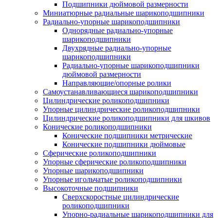
Подшипники дюймовой размерности
Миниатюрные радиальные шарикоподшипники
Радиально-упорные шарикоподшипники
Однорядные радиально-упорные
шарикоподшипники
Двухрядные радиально-упорные
шарикоподшипники
Радиально-упорные шарикоподшипники
дюймовой размерности
Направляющие/опорные ролики
Самоустанавливающиеся шарикоподшипники
Цилиндрические роликоподшипники
Упорные цилиндрические роликоподшипники
Цилиндрические роликоподшипники для шкивов
Конические роликоподшипники
Конические подшипники метрические
Конические подшипники дюймовые
Сферические роликоподшипники
Упорные сферические роликоподшипники
Упорные шарикоподшипники
Упорные игольчатые роликоподшипники
Высокоточные подшипники
Сверхскоростные цилиндрические
роликоподшипники
Упорно-радиальные шарикоподшипники для