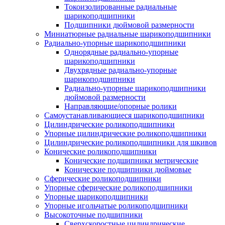
Токоизолированные радиальные
шарикоподшипники
Подшипники дюймовой размерности
Миниатюрные радиальные шарикоподшипники
Радиально-упорные шарикоподшипники
Однорядные радиально-упорные
шарикоподшипники
Двухрядные радиально-упорные
шарикоподшипники
Радиально-упорные шарикоподшипники
дюймовой размерности
Направляющие/опорные ролики
Самоустанавливающиеся шарикоподшипники
Цилиндрические роликоподшипники
Упорные цилиндрические роликоподшипники
Цилиндрические роликоподшипники для шкивов
Конические роликоподшипники
Конические подшипники метрические
Конические подшипники дюймовые
Сферические роликоподшипники
Упорные сферические роликоподшипники
Упорные шарикоподшипники
Упорные игольчатые роликоподшипники
Высокоточные подшипники
Сверхскоростные цилиндрические