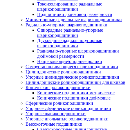
Токоизолированные радиальные
шарикоподшипники
Подшипники дюймовой размерности
Миниатюрные радиальные шарикоподшипники
Радиально-упорные шарикоподшипники
Однорядные радиально-упорные
шарикоподшипники
Двухрядные радиально-упорные
шарикоподшипники
Радиально-упорные шарикоподшипники
дюймовой размерности
Направляющие/опорные ролики
Самоустанавливающиеся шарикоподшипники
Цилиндрические роликоподшипники
Упорные цилиндрические роликоподшипники
Цилиндрические роликоподшипники для шкивов
Конические роликоподшипники
Конические подшипники метрические
Конические подшипники дюймовые
Сферические роликоподшипники
Упорные сферические роликоподшипники
Упорные шарикоподшипники
Упорные игольчатые роликоподшипники
Высокоточные подшипники
Сверхскоростные цилиндрические