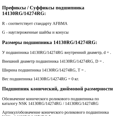
Префиксы / Суффиксы подшипника
14130RG/14274RG:
R - соответствует стандарту AFBMA
G - науглероженные шайбы и конусы
Размеры подшипника 14130RG/14274RG:
У подшипника 14130RG/14274RG внутренний диаметр, d = .
Внешний диаметр подшипника 14130RG/14274RG, D = .
Ширина подшипника 14130RG/14274RG, T = .
Вес подшипника 14130RG/14274RG = 0 кг.
Подшипник конический, дюймовой размерности
Обозначение конического роликового подшипника по
каталогу NSK 14130RG/14274RG / 14130RG/14274RG
Артикул/обозначение конического роликового подшипника