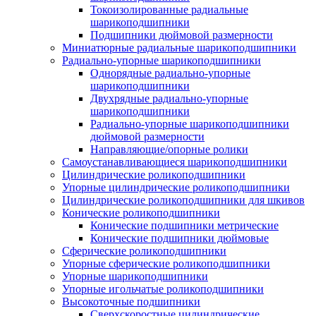
Токоизолированные радиальные
шарикоподшипники
Подшипники дюймовой размерности
Миниатюрные радиальные шарикоподшипники
Радиально-упорные шарикоподшипники
Однорядные радиально-упорные
шарикоподшипники
Двухрядные радиально-упорные
шарикоподшипники
Радиально-упорные шарикоподшипники
дюймовой размерности
Направляющие/опорные ролики
Самоустанавливающиеся шарикоподшипники
Цилиндрические роликоподшипники
Упорные цилиндрические роликоподшипники
Цилиндрические роликоподшипники для шкивов
Конические роликоподшипники
Конические подшипники метрические
Конические подшипники дюймовые
Сферические роликоподшипники
Упорные сферические роликоподшипники
Упорные шарикоподшипники
Упорные игольчатые роликоподшипники
Высокоточные подшипники
Сверхскоростные цилиндрические