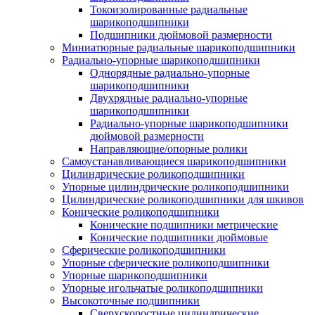
Токоизолированные радиальные
шарикоподшипники
Подшипники дюймовой размерности
Миниатюрные радиальные шарикоподшипники
Радиально-упорные шарикоподшипники
Однорядные радиально-упорные
шарикоподшипники
Двухрядные радиально-упорные
шарикоподшипники
Радиально-упорные шарикоподшипники
дюймовой размерности
Направляющие/опорные ролики
Самоустанавливающиеся шарикоподшипники
Цилиндрические роликоподшипники
Упорные цилиндрические роликоподшипники
Цилиндрические роликоподшипники для шкивов
Конические роликоподшипники
Конические подшипники метрические
Конические подшипники дюймовые
Сферические роликоподшипники
Упорные сферические роликоподшипники
Упорные шарикоподшипники
Упорные игольчатые роликоподшипники
Высокоточные подшипники
Сверхскоростные цилиндрические