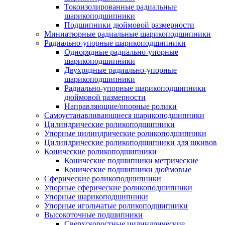
Токоизолированные радиальные
шарикоподшипники
Подшипники дюймовой размерности
Миниатюрные радиальные шарикоподшипники
Радиально-упорные шарикоподшипники
Однорядные радиально-упорные
шарикоподшипники
Двухрядные радиально-упорные
шарикоподшипники
Радиально-упорные шарикоподшипники
дюймовой размерности
Направляющие/опорные ролики
Самоустанавливающиеся шарикоподшипники
Цилиндрические роликоподшипники
Упорные цилиндрические роликоподшипники
Цилиндрические роликоподшипники для шкивов
Конические роликоподшипники
Конические подшипники метрические
Конические подшипники дюймовые
Сферические роликоподшипники
Упорные сферические роликоподшипники
Упорные шарикоподшипники
Упорные игольчатые роликоподшипники
Высокоточные подшипники
Сверхскоростные цилиндрические