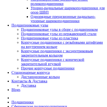
роликоподшипники
Упорно-радиальные шарикоподшипники для
опор ШВП
Однорядные прецизионные радиально-
упорные шарикоподшипники
Подшипниковые узлы
Подшипниковые узлы в сборе с подшипником
Подшипниковые узлы из нержавеющей стали
Подшипниковые узлы из пластика
Корпусные подшипники с резьбовыми штифтами
на внутреннем кольце
Корпусные подшипники с эксцентриковым
закрепительным кольцом
Корпусные подшипники с конической
закрепительной втулкой
Прочие корпусные подшипники
Стационарные корпуса
Дистанционные кольца
Контакты & Доставка
Доставка
Blogs
Подшипники
Сферические роликоподшипники